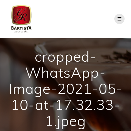
Skip
to
content
cropped-
WhatsApp-
Image-2021-05-
10-at-17.32.33-
1.jpeg