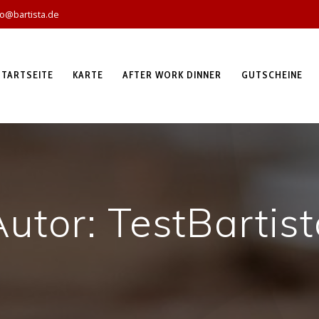
fo@bartista.de
STARTSEITE
KARTE
AFTER WORK DINNER
GUTSCHEINE
Autor:
TestBartist