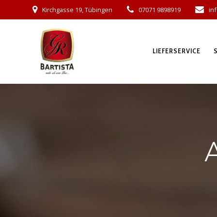
Skip
Kirchgasse 19, Tübingen
07071 9898919
in
to
content
LIEFERSERVICE