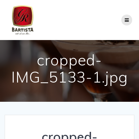
Skip
to
content
cropped-
IMG_5133-1.jpg
cropped-