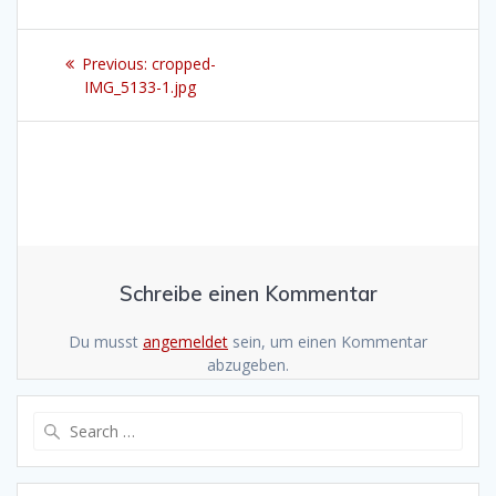
Beitragsnavigation
Previous
Previous:
cropped-
post:
IMG_5133-1.jpg
Schreibe einen Kommentar
Du musst
angemeldet
sein, um einen Kommentar
abzugeben.
Search
for: