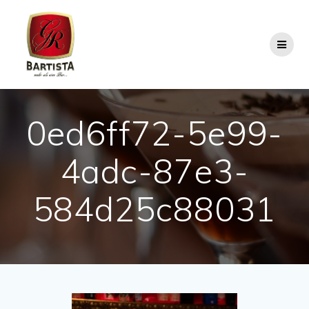
Skip
to
content
0ed6ff72-5e99-
4adc-87e3-
584d25c88031