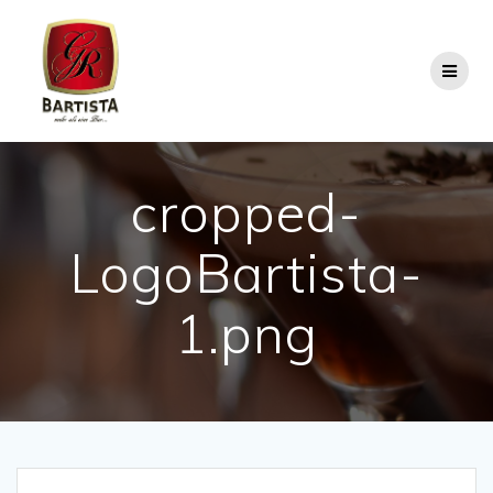
Skip
to
content
cropped-
LogoBartista-
1.png