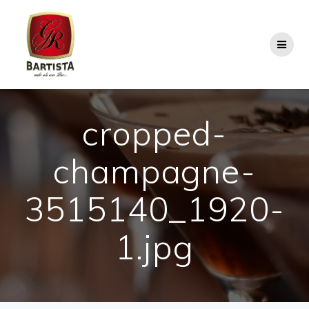
Skip
to
content
cropped-
champagne-
3515140_1920-
1.jpg