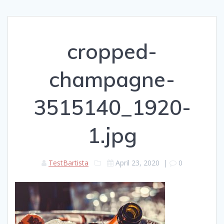
cropped-
champagne-
3515140_1920-
1.jpg
TestBartista
April 23, 2020
|
0