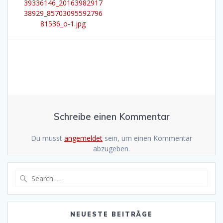
post:
39336146_20163982917
38929_85703095592796
81536_o-1.jpg
Schreibe einen Kommentar
Du musst
angemeldet
sein, um einen Kommentar
abzugeben.
Search
for:
NEUESTE BEITRÄGE