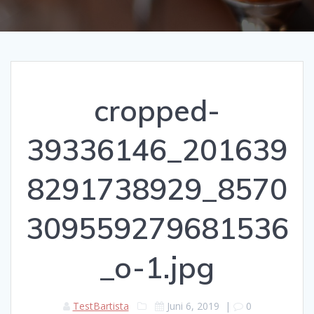
cropped-
39336146_201639
8291738929_8570
309559279681536
_o-1.jpg
TestBartista
Juni 6, 2019
|
0