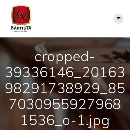
Skip
to
content
cropped-
39336146_20163
98291738929_85
7030955927968
1536_o-1.jpg