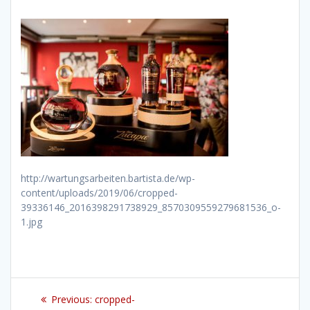
http://wartungsarbeiten.bartista.de/wp-
content/uploads/2019/06/cropped-
39336146_2016398291738929_8570309559279681536_o-
1.jpg
Beitragsnavigation
Previous
Previous:
cropped-