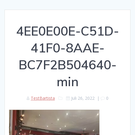
4EE0E00E-C51D-
41F0-8AAE-
BC7F2B504640-
min
TestBartista
Juli 26, 2022
|
0