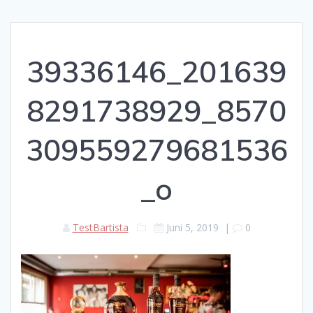
39336146_201639
8291738929_8570
309559279681536
_o
TestBartista
Juni 5, 2019
|
0