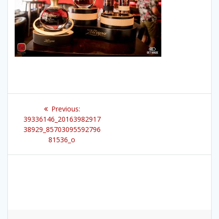
Beitragsnavigation
Previous
Previous:
post:
39336146_20163982917
38929_85703095592796
81536_o