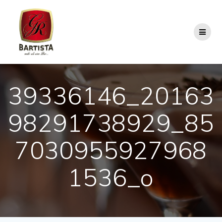
Skip
to
content
39336146_20163
98291738929_85
7030955927968
1536_o